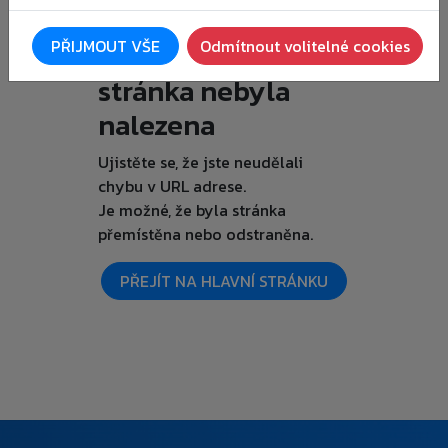
Je nám líto, ale
PŘIJMOUT VŠE
Odmítnout volitelné cookies
požadovaná
stránka nebyla
nalezena
Ujistěte se, že jste neudělali
chybu v URL adrese.
Je možné, že byla stránka
přemístěna nebo odstraněna.
PŘEJÍT NA HLAVNÍ STRÁNKU