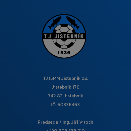
TJ ISMM Jistebník z.s.
Jistebník 178
742 82 Jistebník
IČ: 60336463
Předseda / Ing. Jiří Vitoch
+420 603 538 910