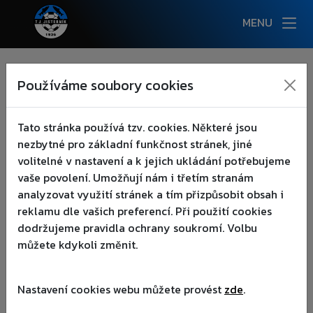
MENU
NOVINKY
Používáme soubory cookies
:(
AKCE
▾
Tato stránka používá tzv. cookies. Některé jsou
nezbytné pro základní funkčnost stránek, jiné
KLUB
▾
volitelné v nastavení a k jejich ukládání potřebujeme
vaše povolení. Umožňují nám i třetím stranám
TÝMY
▾
analyzovat využití stránek a tím přizpůsobit obsah i
reklamu dle vašich preferencí. Při použití cookies
AREÁL
▾
dodržujeme pravidla ochrany soukromí. Volbu
můžete kdykoli změnit.
FANOUŠCI
▾
Nastavení cookies webu můžete provést
zde
.
PARTNEŘI