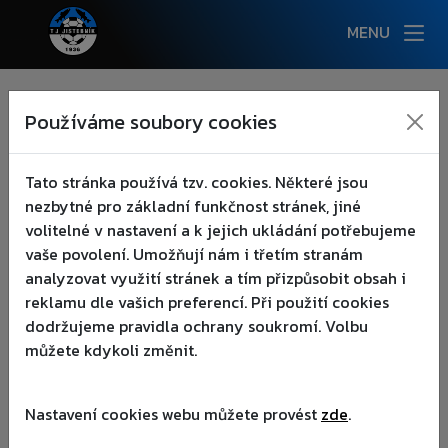
MENU
NOVINKY
Používáme soubory cookies
:(
AKCE
▾
Tato stránka používá tzv. cookies. Některé jsou
nezbytné pro základní funkčnost stránek, jiné
KLUB
▾
volitelné v nastavení a k jejich ukládání potřebujeme
vaše povolení. Umožňují nám i třetím stranám
TÝMY
▾
analyzovat využití stránek a tím přizpůsobit obsah i
reklamu dle vašich preferencí. Při použití cookies
AREÁL
▾
dodržujeme pravidla ochrany soukromí. Volbu
můžete kdykoli změnit.
FANOUŠCI
▾
Nastavení cookies webu můžete provést
zde
.
PARTNEŘI