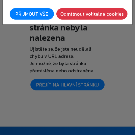
Je nám líto, ale
PŘIJMOUT VŠE
Odmítnout volitelné cookies
požadovaná
stránka nebyla
nalezena
Ujistěte se, že jste neudělali
chybu v URL adrese.
Je možné, že byla stránka
přemístěna nebo odstraněna.
PŘEJÍT NA HLAVNÍ STRÁNKU