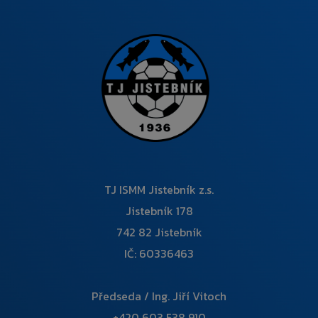
TJ ISMM Jistebník z.s.
Jistebník 178
742 82 Jistebník
IČ: 60336463
Předseda / Ing. Jiří Vitoch
+420 603 538 910