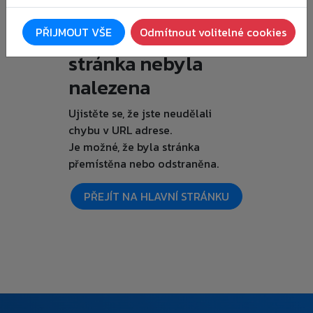
Je nám líto, ale
PŘIJMOUT VŠE
Odmítnout volitelné cookies
požadovaná
stránka nebyla
nalezena
Ujistěte se, že jste neudělali
chybu v URL adrese.
Je možné, že byla stránka
přemístěna nebo odstraněna.
PŘEJÍT NA HLAVNÍ STRÁNKU