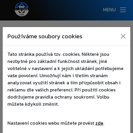
MENU
NOVINKY
Používáme soubory cookies
:(
AKCE
▾
Tato stránka používá tzv. cookies. Některé jsou
nezbytné pro základní funkčnost stránek, jiné
KLUB
▾
volitelné v nastavení a k jejich ukládání potřebujeme
vaše povolení. Umožňují nám i třetím stranám
TÝMY
▾
analyzovat využití stránek a tím přizpůsobit obsah i
reklamu dle vašich preferencí. Při použití cookies
AREÁL
▾
dodržujeme pravidla ochrany soukromí. Volbu
můžete kdykoli změnit.
FANOUŠCI
▾
Nastavení cookies webu můžete provést
zde
.
PARTNEŘI