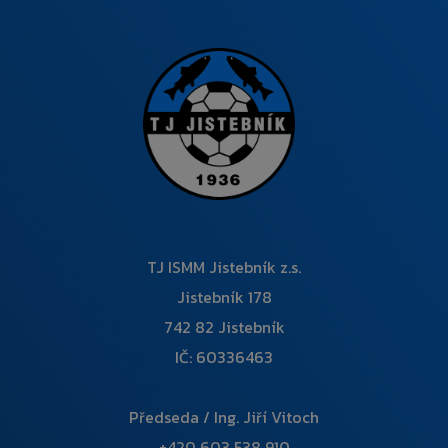
TJ ISMM Jistebník z.s.
Jistebník 178
742 82 Jistebník
IČ: 60336463
Předseda / Ing. Jiří Vitoch
+420 603 538 910