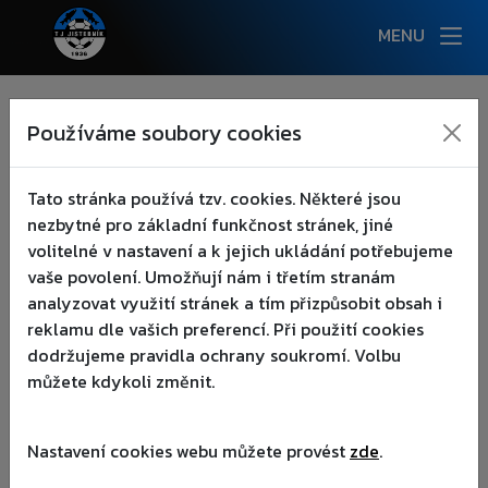
MENU
NOVINKY
Používáme soubory cookies
:(
AKCE
▾
Tato stránka používá tzv. cookies. Některé jsou
nezbytné pro základní funkčnost stránek, jiné
KLUB
▾
volitelné v nastavení a k jejich ukládání potřebujeme
vaše povolení. Umožňují nám i třetím stranám
TÝMY
▾
analyzovat využití stránek a tím přizpůsobit obsah i
reklamu dle vašich preferencí. Při použití cookies
AREÁL
▾
dodržujeme pravidla ochrany soukromí. Volbu
můžete kdykoli změnit.
FANOUŠCI
▾
Nastavení cookies webu můžete provést
zde
.
PARTNEŘI