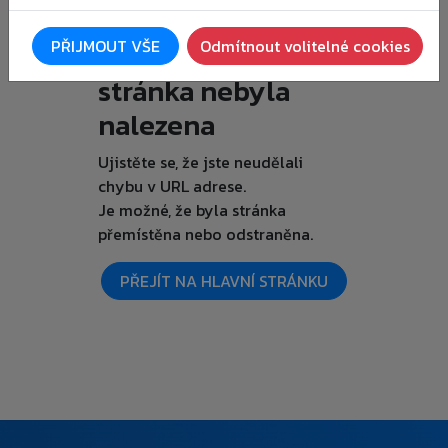
Je nám líto, ale
PŘIJMOUT VŠE
Odmítnout volitelné cookies
požadovaná
stránka nebyla
nalezena
Ujistěte se, že jste neudělali
chybu v URL adrese.
Je možné, že byla stránka
přemístěna nebo odstraněna.
PŘEJÍT NA HLAVNÍ STRÁNKU