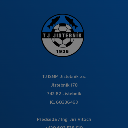
TJ ISMM Jistebník z.s.
Jistebník 178
742 82 Jistebník
IČ: 60336463
Předseda / Ing. Jiří Vitoch
+420 603 538 910