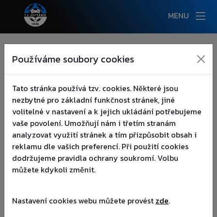
MENU
NOVINKY
Používáme soubory cookies
:(
AKCE
▾
Tato stránka používá tzv. cookies. Některé jsou
nezbytné pro základní funkčnost stránek, jiné
KLUB
▾
volitelné v nastavení a k jejich ukládání potřebujeme
vaše povolení. Umožňují nám i třetím stranám
TÝMY
▾
analyzovat využití stránek a tím přizpůsobit obsah i
reklamu dle vašich preferencí. Při použití cookies
AREÁL
▾
dodržujeme pravidla ochrany soukromí. Volbu
můžete kdykoli změnit.
FANOUŠCI
▾
Nastavení cookies webu můžete provést
zde
.
PARTNEŘI