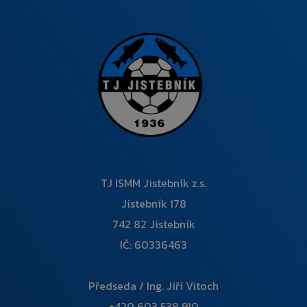
TJ ISMM Jistebník z.s.
Jistebník 178
742 82 Jistebník
IČ: 60336463
Předseda / Ing. Jiří Vitoch
+420 603 538 910