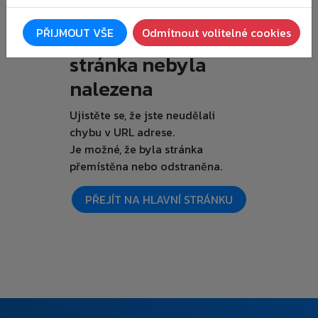
Je nám líto, ale
PŘIJMOUT VŠE
Odmítnout volitelné cookies
požadovaná
stránka nebyla
nalezena
Ujistěte se, že jste neudělali
chybu v URL adrese.
Je možné, že byla stránka
přemístěna nebo odstraněna.
PŘEJÍT NA HLAVNÍ STRÁNKU