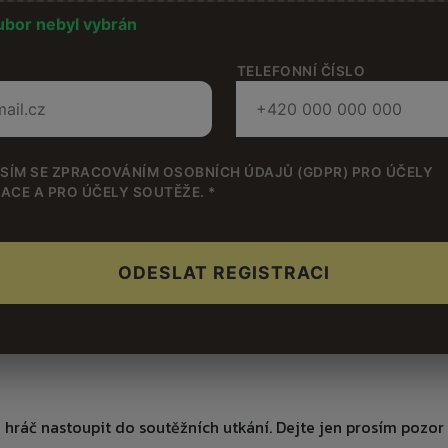
ubor nebyl vybrán
TELEFONNÍ ČÍSLO
SÍM SE ZPRACOVÁNÍM OSOBNÍCH ÚDAJŮ (GDPR) PRO ÚČELY
ACE A PRO ÚČELY SOUTĚŽE. *
ODESLAT REGISTRACI
 hráč nastoupit do soutěžních utkání. Dejte jen prosím pozor a