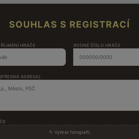
SOUHLAS S REGISTRACÍ
PŘÍJMENÍ HRÁČE
RODNÉ ČÍSLO HRÁČE
 (PŘESNÁ ADRESA)
ČE
📁 Vybrat fotografii