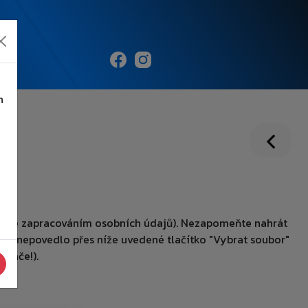
h
e
las se zapracováním osobních údajů). Nezapomeňte nahrát
 to nepovedlo přes níže uvedené tlačítko "Vybrat soubor"
hráče!).