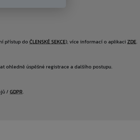
í přístup do
ČLENSKÉ SEKCE
), více informací o aplikaci
ZDE
.
at ohledně úspěšné registrace a dalšího postupu.
jů /
GDPR
.