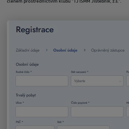
členem prostřednictvím klubu "TJ ISMM Jistebník, z.s.".