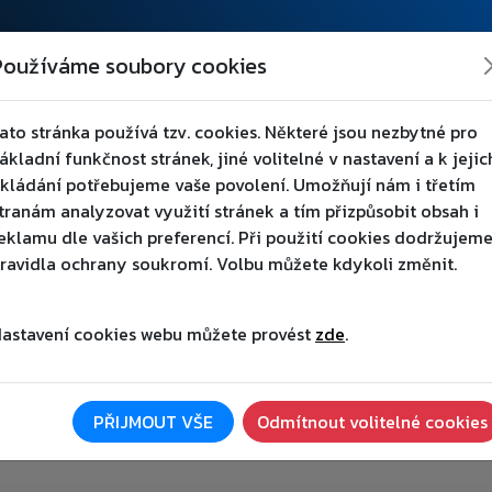
bník, z.s.
Používáme soubory cookies
UB
TÝMY
AREÁL
FANOUŠCI
PARTNEŘI
ato stránka používá tzv. cookies. Některé jsou nezbytné pro
ákladní funkčnost stránek, jiné volitelné v nastavení a k jejic
kládání potřebujeme vaše povolení. Umožňují nám i třetím
tranám analyzovat využití stránek a tím přizpůsobit obsah i
eklamu dle vašich preferencí. Při použití cookies dodržujem
ravidla ochrany soukromí. Volbu můžete kdykoli změnit.
astavení cookies webu můžete provést
zde
.
TRACÍ (ten slouží jako souhlas s registrací do klubu a souh
 hlavy a nejlépe na jednobarevném pozadí). Pokud by se Vám
nfo@tjjistebnik.cz (k fotce prosím nezapomeňte napsat jméno 
PŘIJMOUT VŠE
Odmítnout volitelné cookies