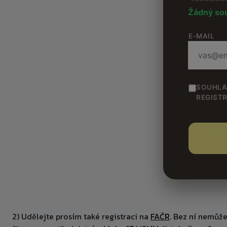
Žádný so
E-MAIL
SOUHLA
REGISTR
2) Udělejte prosím také registraci na
FAČR
. Bez ní nemůže