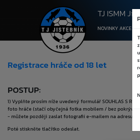
TJ ISMM Jiste
NOVINKY
NOVINKY
AKCE
KL
T
AKCE
▾
z
u
KLUB
▾
s
Registrace hráče od 18 let
r
p
TÝMY
▾
POSTUP:
AREÁL
▾
N
1) Vyplňte prosím níže uvedený formulář SOUHLAS S REGIS
FANOUŠCI
▾
foto hráče (stačí obyčejná fotka mobilem / bez pokrývky
- můžete později zaslat fotografii e-mailem na adresu: i
PARTNEŘI
Poté stiskněte tlačítko odeslat.