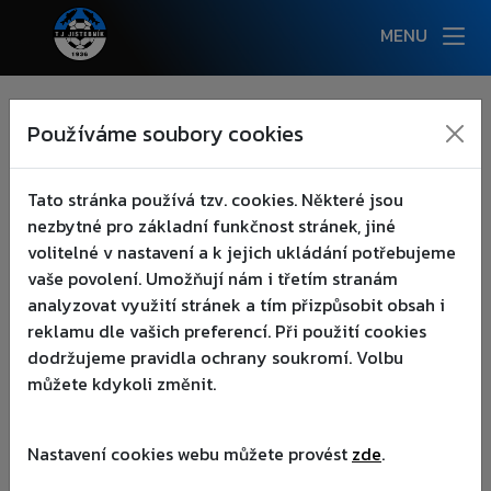
MENU
NOVINKY
Používáme soubory cookies
AKCE
▾
PARTNEŘI
Tato stránka používá tzv. cookies. Některé jsou
PARTNEŘI
KLUB
▾
nezbytné pro základní funkčnost stránek, jiné
volitelné v nastavení a k jejich ukládání potřebujeme
TÝMY
▾
vaše povolení. Umožňují nám i třetím stranám
analyzovat využití stránek a tím přizpůsobit obsah i
Generální partneři
reklamu dle vašich preferencí. Při použití cookies
AREÁL
▾
dodržujeme pravidla ochrany soukromí. Volbu
můžete kdykoli změnit.
FANOUŠCI
▾
PARTNEŘI
Nastavení cookies webu můžete provést
zde
.