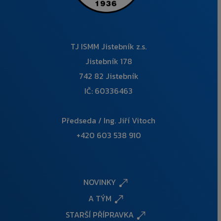
TJ ISMM Jistebník z.s.
Jistebník 178
742 82 Jistebník
IČ: 60336463
Předseda / Ing. Jiří Vitoch
+420 603 538 910
NOVINKY
A TÝM
STARŠÍ PŘÍPRAVKA