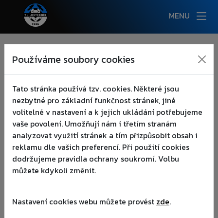
MENU
NOVINKY
A TÝM - TABULKA
Používáme soubory cookies
AKCE
▾
Tato stránka používá tzv. cookies. Některé jsou
KLUB
▾
nezbytné pro základní funkčnost stránek, jiné
volitelné v nastavení a k jejich ukládání potřebujeme
TÝMY
▾
vaše povolení. Umožňují nám i třetím stranám
ZÁPASY
analyzovat využití stránek a tím přizpůsobit obsah i
reklamu dle vašich preferencí. Při použití cookies
AREÁL
▾
dodržujeme pravidla ochrany soukromí. Volbu
TABULKA
můžete kdykoli změnit.
FANOUŠCI
▾
NOVINKY
PARTNEŘI
Nastavení cookies webu můžete provést
zde
.